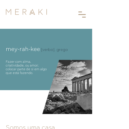
mey-rah-kee
[verbo]. grego
Fazer com alma,
criatividade, ou amor;
colocar parte de si em algo
que está fazendo.
Somos uma casa