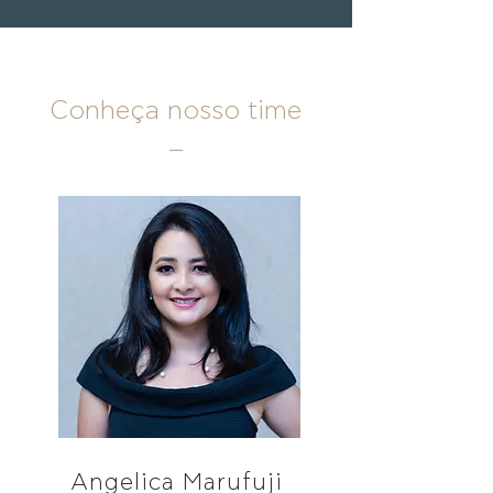
Conheça nosso time
_
Angelica Marufuji