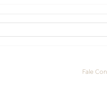
Dividendos da Vale (VALE3)
Como
seguem atrativos no 2º
vira
semestre? Veja os riscos e as
inve
projeções
com 
Fale Co
Contatos come
comercial@mer
+55 11 4632-4