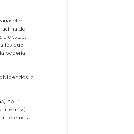
ariável da 
- acima de 
Ele destaca 
ários que 
a poderia 
dividendos, o 
o) no 1° 
companhia) 
or, teremos 