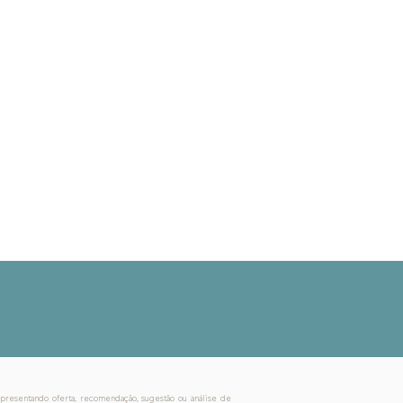
 parte do time da Meraki:
akicapital.com.br
 Lima, 2055 - 17º andar
tano - São Paulo - SP
-001
epresentando oferta, recomendação, sugestão ou análise de