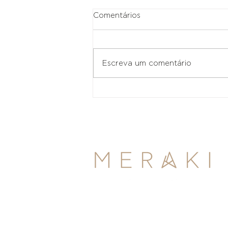
Comentários
Escreva um comentário
Guerra torna o mercado de
juros duas vezes mais volátil