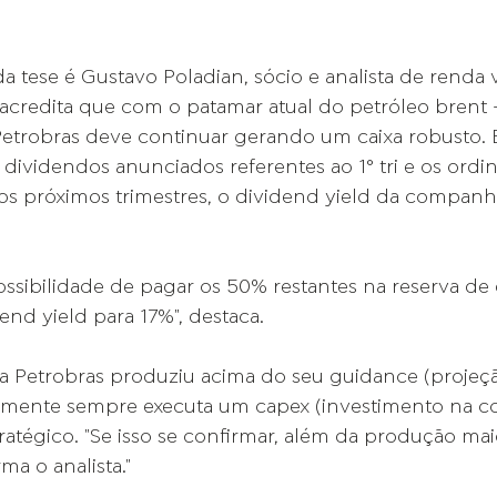
da tese é Gustavo Poladian, sócio e analista de renda v
 acredita que com o patamar atual do petróleo brent 
 Petrobras deve continuar gerando um caixa robusto. 
ividendos anunciados referentes ao 1° tri e os ordin
s próximos trimestres, o dividend yield da companhi
ssibilidade de pagar os 50% restantes na reserva de 
end yield para 17%", destaca.
a Petrobras produziu acima do seu guidance (projeçã
icamente sempre executa um capex (investimento na 
ratégico. "Se isso se confirmar, além da produção mai
ma o analista."