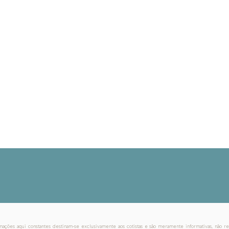
CV para fazer
carreiras@mer
Av. Brg. Faria
Jardim Paulis
Brasil - 01452
mações aqui constantes destinam-se exclusivamente aos cotistas e são meramente informativas, não r