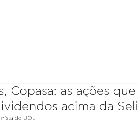
Home
Sobre
Fundos
Políticas
Tax
s, Copasa: as ações que
videndos acima da Sel
unista do UOL