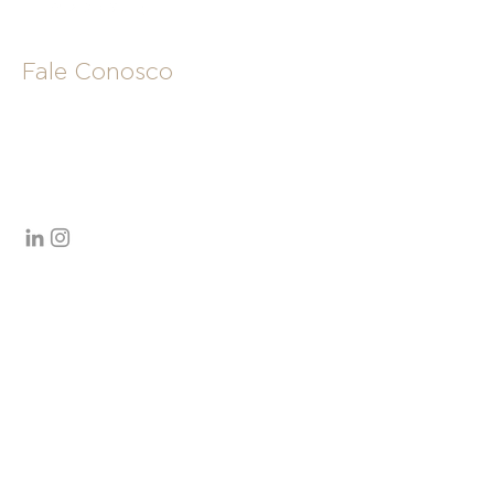
Fale Conosco
Contatos comerciais:
comercial@merakicapital.com.br
+55 11 4632-4534
|
+55 11 91305-4416
Av. Brg. Faria Lima, 2055 - 17º andar
Jardim Paulistano - São Paulo - SP
Brasil - 01452-001
CV para fazer parte do time da Meraki:
carreiras@merakicapital.com.br