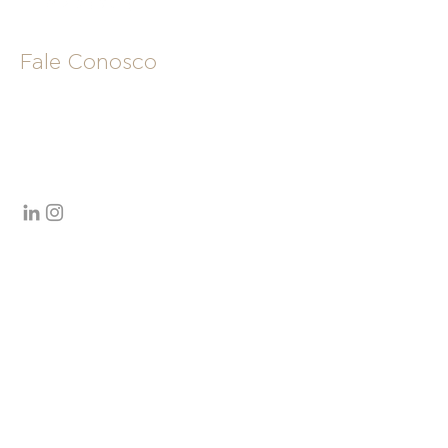
Fale Conosco
Contatos comerciais:
comercial@merakicapital.com.br
+55 11 4632-4534
|
+55 11 91305-4416
Av. Brg. Faria Lima, 2055 - 17º andar
Jardim Paulistano - São Paulo - SP
Brasil - 01452-001
CV para fazer parte do time da Meraki:
carreiras@merakicapital.com.br